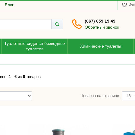
Блог
Изб
(067) 659 19 49
Обратный звонок
Туалетные сиденья безводных
Химические туалеты
туалетов
ено:
1
-
6
из
6
товаров
Товаров на странице