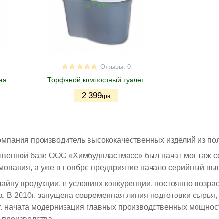
Отзывы: 0
ая
Торфяной компостный туалет
2 399
грн
компания производитель высококачественных изделий из по
ственной базе ООО «Химбудпластмасс» был начат монтаж с
ования, а уже в ноябре предприятие начало серийный выпу
зайну продукции, в условиях конкуренции, постоянно возра
. В 2010г. запущена современная линия подготовки сырья,
г. начата модернизация главных производственных мощнос
 производства.