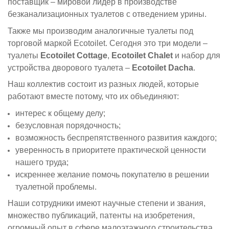
поставщик – мировой лидер в производстве
безканализационных туалетов с отведением урины.
Также мы производим аналогичные туалеты под
торговой маркой Ecotoilet. Сегодня это три модели –
туалеты
Ecotoilet Cottage
,
Ecotoilet Chalet
и набор для
устройства дворового туалета –
Ecotoilet Dacha
.
Наш коллектив состоит из разных людей, которые
работают вместе потому, что их объединяют:
интерес к общему делу;
безусловная порядочность;
возможность беспрепятственного развития каждого;
уверенность в приоритете практической ценности
нашего труда;
искреннее желание помочь покупателю в решении
туалетной проблемы.
Наши сотрудники имеют научные степени и звания,
множество публикаций, патенты на изобретения,
огромный опыт в сфере малоэтажного строительства,