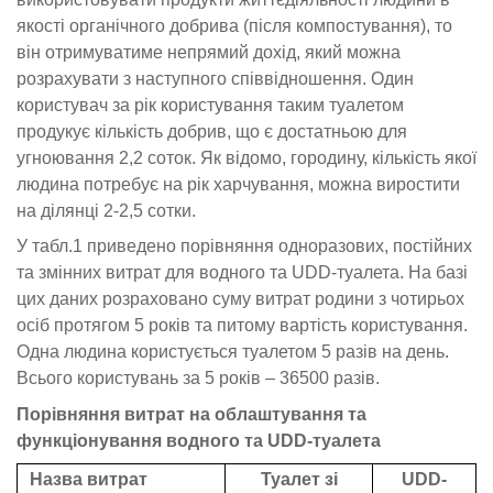
якості органічного добрива (після компостування), то
він отримуватиме непрямий дохід, який можна
розрахувати з наступного співвідношення. Один
користувач за рік користування таким туалетом
продукує кількість добрив, що є достатньою для
угноювання 2,2 соток. Як відомо, городину, кількість якої
людина потребує на рік харчування, можна виростити
на ділянці 2-2,5 сотки.
У табл.1 приведено порівняння одноразових, постійних
та змінних витрат для водного та UDD-туалета. На базі
цих даних розраховано суму витрат родини з чотирьох
осіб протягом 5 років та питому вартість користування.
Одна людина користується туалетом 5 разів на день.
Всього користувань за 5 років – 36500 разів.
Порівняння витрат на облаштування та
функціонування водного та UDD-туалета
Назва витрат
Туалет зі
UDD-