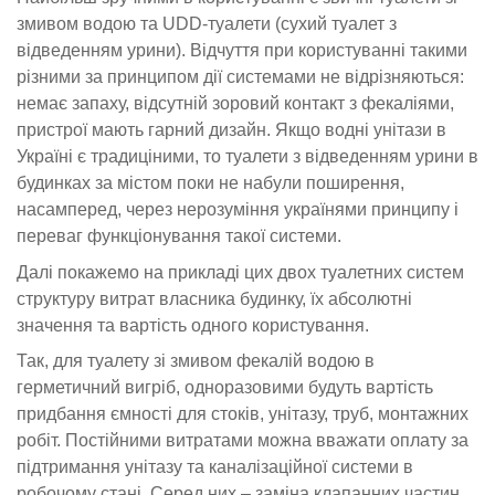
змивом водою та UDD-туалети (сухий туалет з
відведенням урини). Відчуття при користуванні такими
різними за принципом дії системами не відрізняються:
немає запаху, відсутній зоровий контакт з фекаліями,
пристрої мають гарний дизайн. Якщо водні унітази в
Україні є традиціними, то туалети з відведенням урини в
будинках за містом поки не набули поширення,
насамперед, через нерозуміння українями принципу і
переваг функціонування такої системи.
Далі покажемо на прикладі цих двох туалетних систем
структуру витрат власника будинку, їх абсолютні
значення та вартість одного користування.
Так, для туалету зі змивом фекалій водою в
герметичний вигріб, одноразовими будуть вартість
придбання ємності для стоків, унітазу, труб, монтажних
робіт. Постійними витратами можна вважати оплату за
підтримання унітазу та каналізаційної системи в
робочому стані. Серед них – заміна клапанних частин