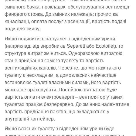
змивного бачка, прокладок, обслуговування вентиляції
фанового стояка. До змінних належать: прочистка
каналізації, оплата послуг з асенізації, вартість подачі
води для змиву.
Якщо подивитись на туалет з відведенням урини
(наприклад, від виробників Separett або Ecotoilet), то
структура витрат зміниться. Одноразовою витратою
стане придбання самого туалету та вартість
вентиляційних каналів. Через те, що монтаж такого
туалету є нескладним, а домовласник найчастіше
встановлює туалет власними силами, його вартість
можна не враховувати. Постійною витратою буде
вартість оплати електроенергії – вентилятор у таких
туалетах працює безперервно. До змінних належатиме
вартість придбання пакетів, що вкладаються у
внутрішній контейнер.
Якщо власник туалету з відведенням урини буде
використовувати продукти життєдіяльності людини в