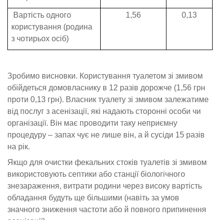
Вартість одного
1,56
0,13
користування (родина
з чотирьох осіб)
Зробимо висновки. Користування туалетом зі змивом
обійдеться домовласнику в 12 разів дорожче (1,56 грн
проти 0,13 грн). Власник туалету зі змивом залежатиме
від послуг з асенізації, які надають сторонні особи чи
організації. Він має проводити таку неприємну
процедуру – запах чує не лише він, а й сусіди 15 разів
на рік.
Якщо для очистки фекальних стоків туалетів зі змивом
використовують септики або станції біологічного
знезараження, витрати родини через високу вартість
обладання будуть ще більшими (навіть за умов
значного зниження частоти або й повного припинення